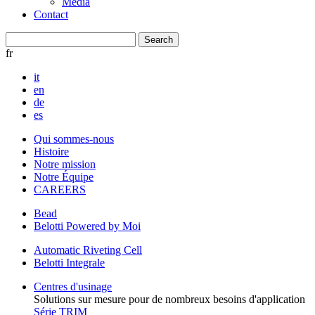
Media
Contact
fr
it
en
de
es
Qui sommes-nous
Histoire
Notre mission
Notre Équipe
CAREERS
Bead
Belotti Powered by Moi
Automatic Riveting Cell
Belotti Integrale
Centres d'usinage
Solutions sur mesure pour de nombreux besoins d'application
Série TRIM