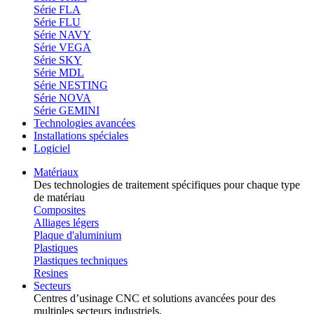
Série FLA
Série FLU
Série NAVY
Série VEGA
Série SKY
Série MDL
Série NESTING
Série NOVA
Série GEMINI
Technologies avancées
Installations spéciales
Logiciel
Matériaux
Des technologies de traitement spécifiques pour chaque type
de matériau
Composites
Alliages légers
Plaque d'aluminium
Plastiques
Plastiques techniques
Resines
Secteurs
Centres d’usinage CNC et solutions avancées pour des
multiples secteurs industriels.