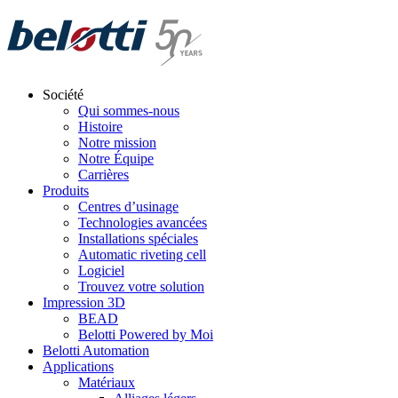
Skip
to
content
Société
Qui sommes-nous
Histoire
Notre mission
Notre Équipe
Carrières
Produits
Centres d’usinage
Technologies avancées
Installations spéciales
Automatic riveting cell
Logiciel
Trouvez votre solution
Impression 3D
BEAD
Belotti Powered by Moi
Belotti Automation
Applications
Matériaux