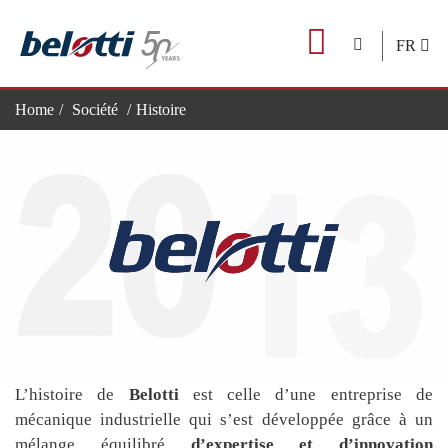
Skip
to
FR
content
Home
Société
Histoire
L’histoire de
Belotti
est celle d’une entreprise de
mécanique industrielle qui s’est développée grâce à un
mélange équilibré
d’expertise et d’innovation