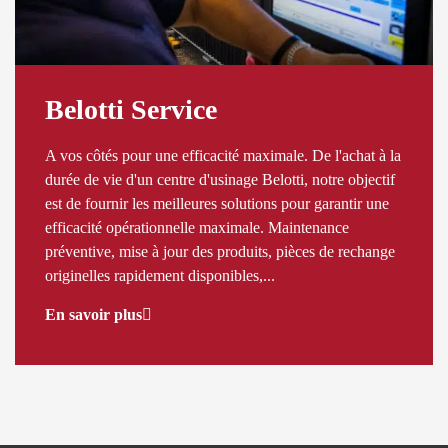
Belotti Service
A vos côtés pour une efficacité maximale. De l'achat à la
durée de vie d'un centre d'usinage Belotti, notre objectif
est de fournir les meilleures solutions pour garantir une
efficacité opérationnelle maximale. Maintenance
préventive, mise à jour des produits, pièces de rechange
originelles rapidement disponibles,...
En savoir plus