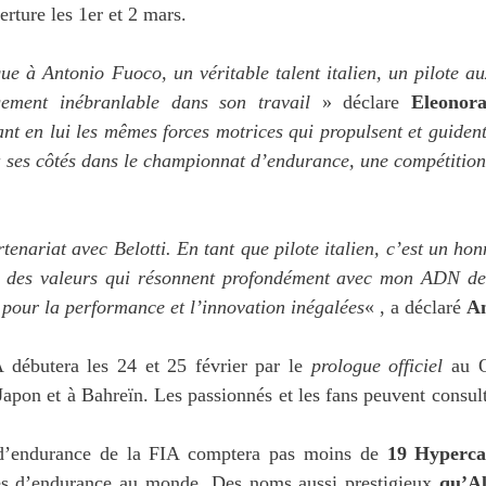
erture les 1er et 2 mars.
ue à Antonio Fuoco, un véritable talent italien, un pilote a
ement inébranlable dans son travail
» déclare
Eleonor
nt en lui les mêmes forces motrices qui propulsent et guiden
ses côtés dans le championnat d’endurance, une compétition d
enariat avec Belotti. En tant que pilote italien, c’est un ho
n, des valeurs qui résonnent profondément avec mon ADN de 
 pour la performance et l’innovation inégalées
« , a déclaré
An
débutera les 24 et 25 février par le
prologue officiel
au Qa
Japon et à Bahreïn. Les passionnés et les fans peuvent consul
’endurance de la FIA comptera pas moins de
19 Hyperca
ses d’endurance au monde. Des noms aussi prestigieux
qu’Al