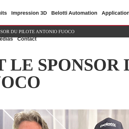
its
Impression 3D
Belotti Automation
Applicatio
NSOR DU PILOTE ANTONIO FUOCO
édias
Contact
T LE SPONSOR 
UOCO