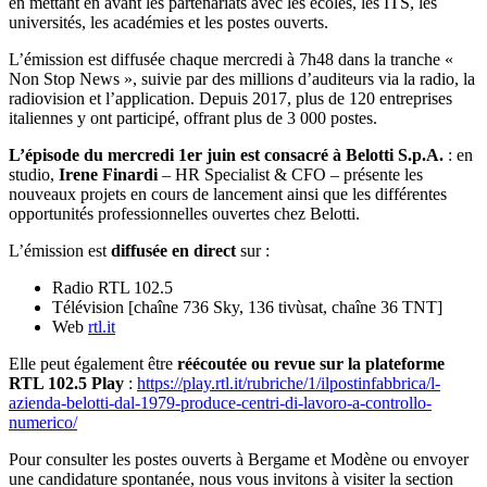
en mettant en avant les partenariats avec les écoles, les ITS, les
universités, les académies et les postes ouverts.
L’émission est diffusée chaque mercredi à 7h48 dans la tranche «
Non Stop News », suivie par des millions d’auditeurs via la radio, la
radiovision et l’application. Depuis 2017, plus de 120 entreprises
italiennes y ont participé, offrant plus de 3 000 postes.
L’épisode du mercredi 1er juin est consacré à Belotti S.p.A.
: en
studio,
Irene Finardi
– HR Specialist & CFO – présente les
nouveaux projets en cours de lancement ainsi que les différentes
opportunités professionnelles ouvertes chez Belotti.
L’émission est
diffusée en direct
sur :
Radio RTL 102.5
Télévision [chaîne 736 Sky, 136 tivùsat, chaîne 36 TNT]
Web
rtl.it
Elle peut également être
réécoutée ou revue sur la plateforme
RTL 102.5 Play
:
https://play.rtl.it/rubriche/1/ilpostinfabbrica/l-
azienda-belotti-dal-1979-produce-centri-di-lavoro-a-controllo-
numerico/
Pour consulter les postes ouverts à Bergame et Modène ou envoyer
une candidature spontanée, nous vous invitons à visiter la section