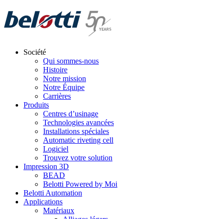
Skip
to
content
Société
Qui sommes-nous
Histoire
Notre mission
Notre Équipe
Carrières
Produits
Centres d’usinage
Technologies avancées
Installations spéciales
Automatic riveting cell
Logiciel
Trouvez votre solution
Impression 3D
BEAD
Belotti Powered by Moi
Belotti Automation
Applications
Matériaux