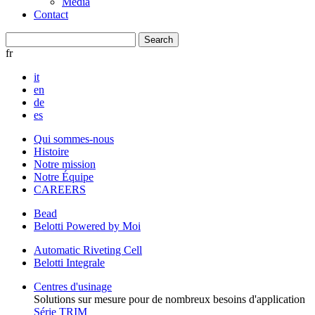
Media
Contact
fr
it
en
de
es
Qui sommes-nous
Histoire
Notre mission
Notre Équipe
CAREERS
Bead
Belotti Powered by Moi
Automatic Riveting Cell
Belotti Integrale
Centres d'usinage
Solutions sur mesure pour de nombreux besoins d'application
Série TRIM