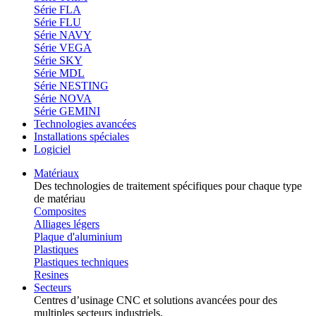
Série FLA
Série FLU
Série NAVY
Série VEGA
Série SKY
Série MDL
Série NESTING
Série NOVA
Série GEMINI
Technologies avancées
Installations spéciales
Logiciel
Matériaux
Des technologies de traitement spécifiques pour chaque type
de matériau
Composites
Alliages légers
Plaque d'aluminium
Plastiques
Plastiques techniques
Resines
Secteurs
Centres d’usinage CNC et solutions avancées pour des
multiples secteurs industriels.