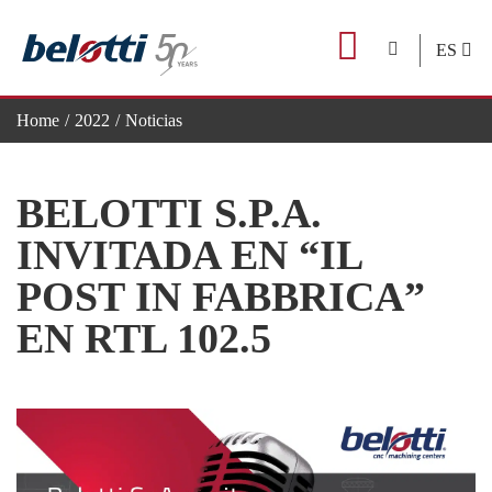
Skip
to
ES
content
Home
2022
Noticias
Belotti S.p.A. invitada en “Il Post in Fabbrica” en RTL 102.5
BELOTTI S.P.A.
INVITADA EN “IL
POST IN FABBRICA”
EN RTL 102.5