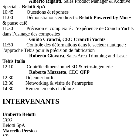
Alberto Riganti
, Sales Product Manager & Additive
Specialist
Belotti SpA
10:45 Questions & réponses
11:00 Démonstrations en direct «
Belotti Powered by Moi
»
& pause café
11:30 Précision et complexité : l’expérience de Cranchi Yachts
dans l’usinage des composites
Guido Cranchi
, CEO
Cranchi Yachts
11:50 Contrôle des déformations dans le secteur nautique :
l’approche Tebis pour la précision de fabrication
Roberto Giovara
, Sales Area Trimming and Laser
Tebis Italia
12:10 Contrôle dimensionnel 3D & rétro‑ingénierie
Roberto Mazzetto
, CEO
QFP
12:30 Déjeuner buffet
13:30 Networking & visite de l’entreprise
14:30 Remerciements et clôture
INTERVENANTS
Umberto Belotti
CEO
Belotti SpA
Marcello Persico