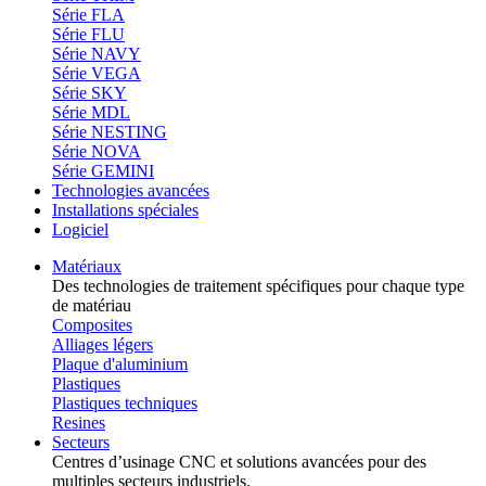
Série FLA
Série FLU
Série NAVY
Série VEGA
Série SKY
Série MDL
Série NESTING
Série NOVA
Série GEMINI
Technologies avancées
Installations spéciales
Logiciel
Matériaux
Des technologies de traitement spécifiques pour chaque type
de matériau
Composites
Alliages légers
Plaque d'aluminium
Plastiques
Plastiques techniques
Resines
Secteurs
Centres d’usinage CNC et solutions avancées pour des
multiples secteurs industriels.