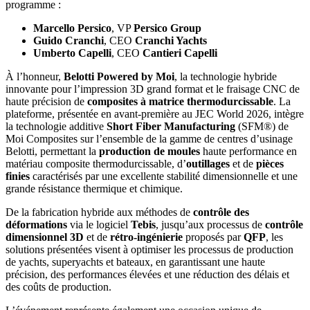
programme :
Marcello Persico
, VP
Persico Group
Guido Cranchi
, CEO
Cranchi Yachts
Umberto Capelli
, CEO
Cantieri Capelli
À l’honneur,
Belotti Powered by Moi
, la technologie hybride
innovante pour l’impression 3D grand format et le fraisage CNC de
haute précision de
composites à matrice thermodurcissable
. La
plateforme, présentée en avant-première au JEC World 2026, intègre
la technologie additive
Short Fiber Manufacturing
(SFM®) de
Moi Composites sur l’ensemble de la gamme de centres d’usinage
Belotti, permettant la
production de moules
haute performance en
matériau composite thermodurcissable, d’
outillages
et de
pièces
finies
caractérisés par une excellente stabilité dimensionnelle et une
grande résistance thermique et chimique.
De la fabrication hybride aux méthodes de
contrôle des
déformations
via le logiciel
Tebis
, jusqu’aux processus de
contrôle
dimensionnel 3D
et de
rétro‑ingénierie
proposés par
QFP
, les
solutions présentées visent à optimiser les processus de production
de yachts, superyachts et bateaux, en garantissant une haute
précision, des performances élevées et une réduction des délais et
des coûts de production.