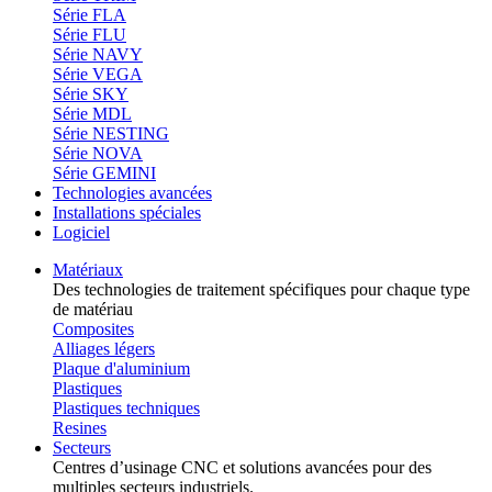
Série FLA
Série FLU
Série NAVY
Série VEGA
Série SKY
Série MDL
Série NESTING
Série NOVA
Série GEMINI
Technologies avancées
Installations spéciales
Logiciel
Matériaux
Des technologies de traitement spécifiques pour chaque type
de matériau
Composites
Alliages légers
Plaque d'aluminium
Plastiques
Plastiques techniques
Resines
Secteurs
Centres d’usinage CNC et solutions avancées pour des
multiples secteurs industriels.