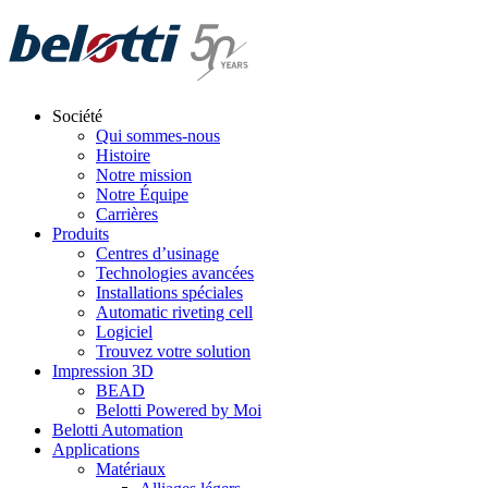
Skip
to
content
Société
Qui sommes-nous
Histoire
Notre mission
Notre Équipe
Carrières
Produits
Centres d’usinage
Technologies avancées
Installations spéciales
Automatic riveting cell
Logiciel
Trouvez votre solution
Impression 3D
BEAD
Belotti Powered by Moi
Belotti Automation
Applications
Matériaux