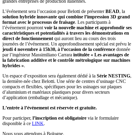
grandes entreprises de production italiennes.
L’événement sera l’occasion pour Belotti de présenter
BEAD
, la
solution hybride innovante qui combine l’impression 3D grand
format avec le processus de fraisage
. Les participants à
l’événement pourront
voir la nouvelle machine et approfondir ses
caractéristiques et potentialités à travers les démonstrations en
direct de fonctionnement
qui auront lieu au cours des trois
journées de l’événement. Un approfondissement spécial est prévu le
jeudi 4 novembre à 15h30, à l’occasion de la conférence
donnée
par l’ingénieur Massimiliano Carrara
intitulée « Les avantages de
la fabrication additive et le contrôle métrologique sur machines
hybrides »
.
Un espace d’exposition sera également dédié à la
Série NESTING
,
la dernière-née chez Belotti. Une série de centres d’usinage CNC
compacts et flexibles, spécifiques pour les usinages sur plaques
d’aluminium et matériaux plastiques pour divers secteurs
d’application (emballage et mécanique).
L’entrée à l’événement est réservée et gratuite.
Pour participer,
l’inscription est obligatoire
via le formulaire
disponible à ce
LINK
.
Nous vous attendons à Bologne.