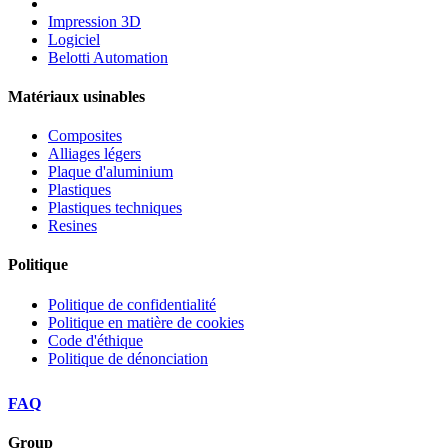
Impression 3D
Logiciel
Belotti Automation
Matériaux usinables
Composites
Alliages légers
Plaque d'aluminium
Plastiques
Plastiques techniques
Resines
Politique
Politique de confidentialité
Politique en matière de cookies
Code d'éthique
Politique de dénonciation
FAQ
Group