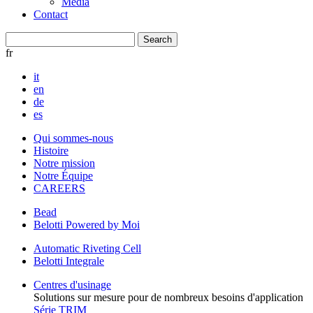
Media
Contact
fr
it
en
de
es
Qui sommes-nous
Histoire
Notre mission
Notre Équipe
CAREERS
Bead
Belotti Powered by Moi
Automatic Riveting Cell
Belotti Integrale
Centres d'usinage
Solutions sur mesure pour de nombreux besoins d'application
Série TRIM