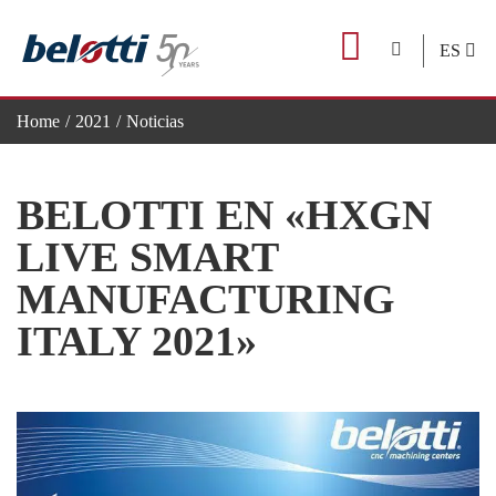
Skip
to
ES
content
Home
2021
Noticias
BELOTTI en «HxGN LIVE Smart Manufacturing Italy 2021»
BELOTTI EN «HXGN
LIVE SMART
MANUFACTURING
ITALY 2021»