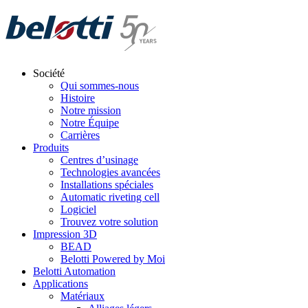
Skip
to
content
Société
Qui sommes-nous
Histoire
Notre mission
Notre Équipe
Carrières
Produits
Centres d’usinage
Technologies avancées
Installations spéciales
Automatic riveting cell
Logiciel
Trouvez votre solution
Impression 3D
BEAD
Belotti Powered by Moi
Belotti Automation
Applications
Matériaux