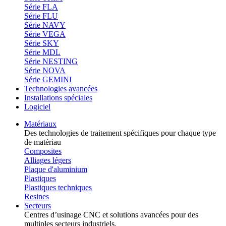
Série FLA
Série FLU
Série NAVY
Série VEGA
Série SKY
Série MDL
Série NESTING
Série NOVA
Série GEMINI
Technologies avancées
Installations spéciales
Logiciel
Matériaux
Des technologies de traitement spécifiques pour chaque type
de matériau
Composites
Alliages légers
Plaque d'aluminium
Plastiques
Plastiques techniques
Resines
Secteurs
Centres d’usinage CNC et solutions avancées pour des
multiples secteurs industriels.