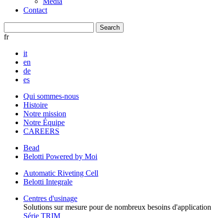
Media
Contact
fr
it
en
de
es
Qui sommes-nous
Histoire
Notre mission
Notre Équipe
CAREERS
Bead
Belotti Powered by Moi
Automatic Riveting Cell
Belotti Integrale
Centres d'usinage
Solutions sur mesure pour de nombreux besoins d'application
Série TRIM