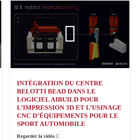
INTÉGRATION DU CENTRE
BELOTTI BEAD DANS LE
LOGICIEL AIBUILD POUR
L’IMPRESSION 3D ET L’USINAGE
CNC D’ÉQUIPEMENTS POUR LE
SPORT AUTOMOBILE
Regarder la vidéo