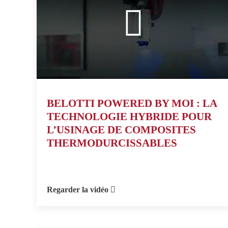
BELOTTI POWERED BY MOI : LA
TECHNOLOGIE HYBRIDE POUR
L’USINAGE DE COMPOSITES
THERMODURCISSABLES
Regarder la vidéo