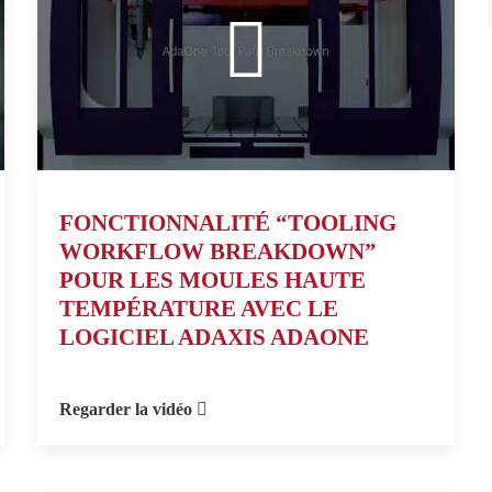
FONCTIONNALITÉ “TOOLING
WORKFLOW BREAKDOWN”
POUR LES MOULES HAUTE
TEMPÉRATURE AVEC LE
LOGICIEL ADAXIS ADAONE
Regarder la vidéo