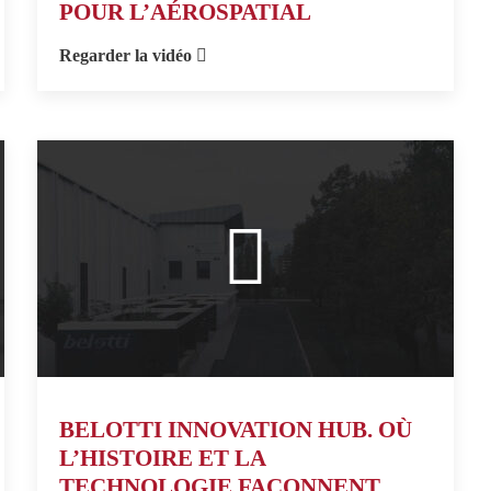
POUR L’AÉROSPATIAL
Regarder la vidéo
BELOTTI INNOVATION HUB. OÙ
L’HISTOIRE ET LA
TECHNOLOGIE FAÇONNENT