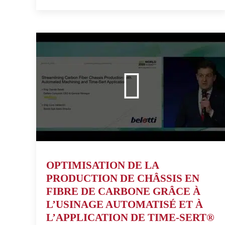
OPTIMISATION DE LA
PRODUCTION DE CHÂSSIS EN
FIBRE DE CARBONE GRÂCE À
L’USINAGE AUTOMATISÉ ET À
L’APPLICATION DE TIME-SERT®