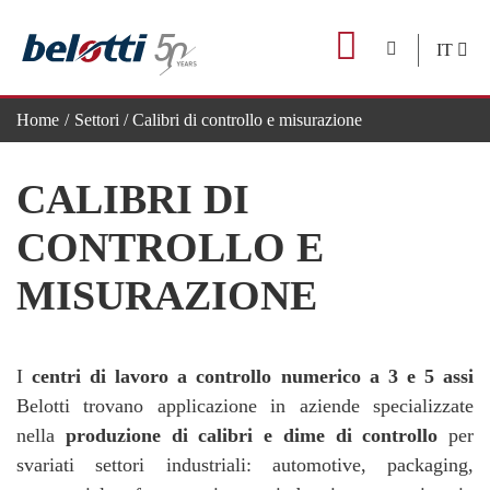
Skip
to
IT
content
Home
Settori
/ Calibri di controllo e misurazione
CALIBRI DI
CONTROLLO E
MISURAZIONE
I
centri di lavoro a controllo numerico a 3 e 5 assi
Belotti trovano applicazione in aziende specializzate
nella
produzione di calibri e dime di controllo
per
svariati settori industriali: automotive, packaging,