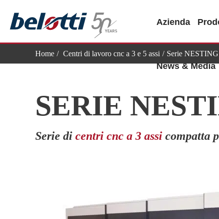
Skip
to
Azienda
Prodo
content
Home
Centri di lavoro cnc a 3 e 5 assi
Serie NESTING
News & Media
SERIE NEST
Serie di
centri cnc a 3 assi
compatta pe