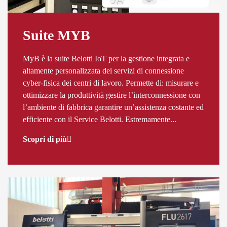
Suite MYB
MyB è la suite Belotti IoT per la gestione integrata e
altamente personalizzata dei servizi di connessione
cyber-fisica dei centri di lavoro. Permette di: misurare e
ottimizzare la produttività gestire l’interconnessione con
l’ambiente di fabbrica garantire un’assistenza costante ed
efficiente con il Service Belotti. Estremamente...
Scopri di più