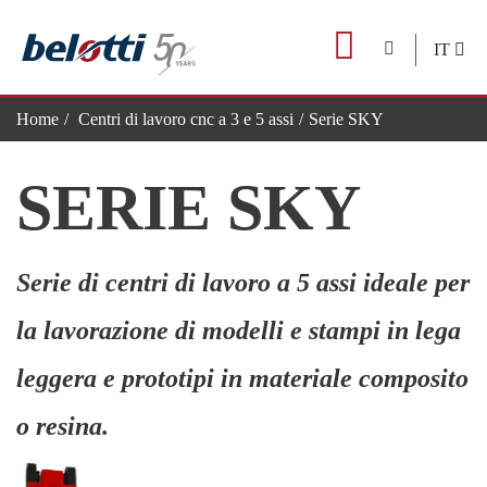
Skip
to
IT
content
Home
Centri di lavoro cnc a 3 e 5 assi
Serie SKY
SERIE SKY
Serie di centri di lavoro a 5 assi ideale per
la lavorazione di modelli e stampi in lega
leggera e prototipi in materiale composito
o resina.