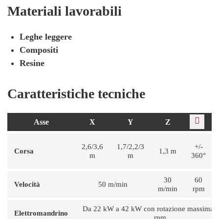
Materiali lavorabili
Leghe leggere
Compositi
Resine
Caratteristiche tecniche
Asse
X
Y
Z
C
2,6/3,6
1,7/2,2/3
+/-
Corsa
1,3 m
m
m
360°
30
60
Velocità
50 m/min
m/min
rpm
Da 22 kW a 42 kW con rotazione massima 
Elettromandrino
rpm