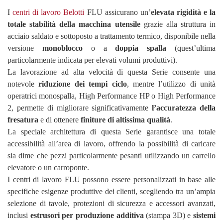
I
centri di lavoro Belotti
FLU assicurano un’
elevata rigidità e la
totale stabilità della macchina utensile
grazie alla struttura in
acciaio saldato e sottoposto a trattamento termico, disponibile nella
versione
monoblocco
o a
doppia spalla
(quest’ultima
particolarmente indicata per elevati volumi produttivi).
La lavorazione ad alta velocità di questa Serie consente una
notevole
riduzione dei tempi ciclo
, mentre l’utilizzo di unità
operatrici monospalla, High Performance HP o High Performance
2, permette di migliorare significativamente
l’accuratezza della
fresatura
e di ottenere
finiture di altissima qualità
.
La speciale architettura di questa Serie garantisce una totale
accessibilità all’area di lavoro, offrendo la possibilità di caricare
sia dime che pezzi particolarmente pesanti utilizzando un carrello
elevatore o un carroponte.
I centri di lavoro FLU possono essere personalizzati in base alle
specifiche esigenze produttive dei clienti, scegliendo tra un’ampia
selezione di tavole, protezioni di sicurezza e accessori avanzati,
inclusi
estrusori per produzione additiva
(stampa 3D) e
sistemi