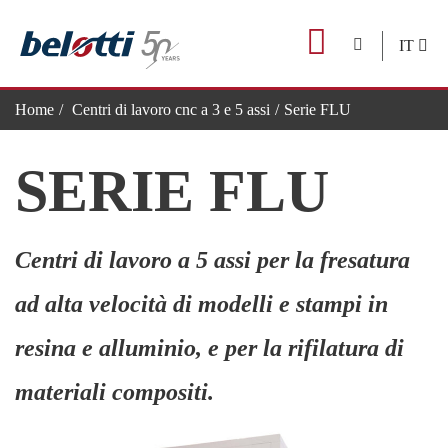
Skip
to
IT
content
Home
Centri di lavoro cnc a 3 e 5 assi
Serie FLU
SERIE FLU
Centri di lavoro a 5 assi per la fresatura
ad alta velocità di modelli e stampi in
resina e alluminio, e per la rifilatura di
materiali compositi.