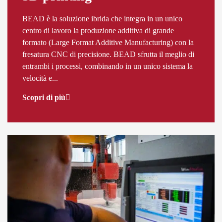
BEAD è la soluzione ibrida che integra in un unico
centro di lavoro la produzione additiva di grande
formato (Large Format Additive Manufacturing) con la
fresatura CNC di precisione. BEAD sfrutta il meglio di
entrambi i processi, combinando in un unico sistema la
velocità e...
Scopri di più