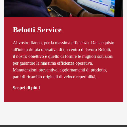
Belotti Service
Al vostro fianco, per la massima efficienza Dall'acquisto
all'intera durata operativa di un centro di lavoro Belotti,
il nostro obiettivo è quello di fornire le migliori soluzioni
per garantire la massima efficienza operativa.
Manutenzioni preventive, aggiornamenti di prodotto,
parti di ricambio originali di veloce reperibilità,...
Scopri di più