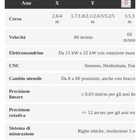
Asse
X
Y
Z
2,6/4
1,7/1,8/2,1/2,6/3/3,2/5
1/1,3
Corsa
m
m
m
60
Velocità
80 m/min
m/min
Elettromandrino
Da 15 kW a 22 kW con rotazione massim
CNC
Siemens, Heidenhain, Fanuc
Cambio utensile
Da 8 a 60 posizioni, anche con braccett
Precisione
≤ 0,03 mm/m per gli assi linea
lineare
Precisione
+/- 12 arcsec per gli assi rotati
rotativa
Sistema di
Righe ottiche, risoluzione 5 mi
misurazione