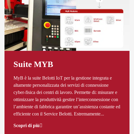
Suite MYB
MyB è la suite Belotti IoT per la gestione integrata e
altamente personalizzata dei servizi di connessione
cyber-fisica dei centri di lavoro. Permette di: misurare e
ottimizzare la produttività gestire l’interconnessione con
l’ambiente di fabbrica garantire un’assistenza costante ed
efficiente con il Service Belotti. Estremamente...
Scopri di più