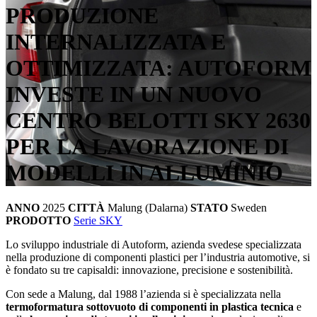
PRODUZIONE
INTERNALIZZATA E
OTTIMIZZATA: AUTOFORM
INVESTE IN UN NUOVO
CENTRO BELOTTI SKY 2630
PER LA LAVORAZIONE DI
MODELLI IN ALLUMINIO
ANNO
2025
CITTÀ
Malung (Dalarna)
STATO
Sweden
PRODOTTO
Serie SKY
Lo sviluppo industriale di Autoform, azienda svedese specializzata
nella produzione di componenti plastici per l’industria automotive, si
è fondato su tre capisaldi: innovazione, precisione e sostenibilità.
Con sede a Malung, dal 1988 l’azienda si è specializzata nella
termoformatura sottovuoto di componenti in plastica tecnica
e