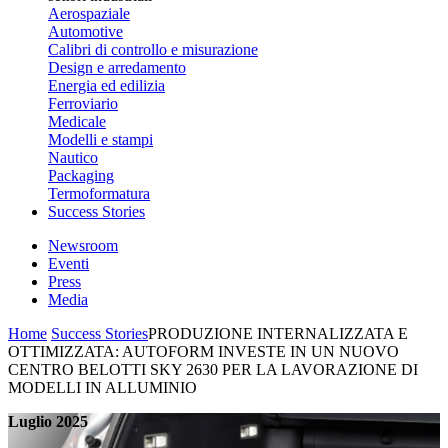
Aerospaziale
Automotive
Calibri di controllo e misurazione
Design e arredamento
Energia ed edilizia
Ferroviario
Medicale
Modelli e stampi
Nautico
Packaging
Termoformatura
Success Stories
Newsroom
Eventi
Press
Media
Home
Success Stories
PRODUZIONE INTERNALIZZATA E
OTTIMIZZATA: AUTOFORM INVESTE IN UN NUOVO
CENTRO BELOTTI SKY 2630 PER LA LAVORAZIONE DI
MODELLI IN ALLUMINIO
Luglio 2025