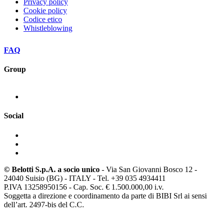
Privacy policy
Cookie policy
Codice etico
Whistleblowing
FAQ
Group
Social
© Belotti S.p.A. a socio unico
- Via San Giovanni Bosco 12 -
24040 Suisio (BG) - ITALY - Tel. +39 035 4934411
P.IVA 13258950156 - Cap. Soc. € 1.500.000,00 i.v.
Soggetta a direzione e coordinamento da parte di BIBI Srl ai sensi
dell’art. 2497-bis del C.C.