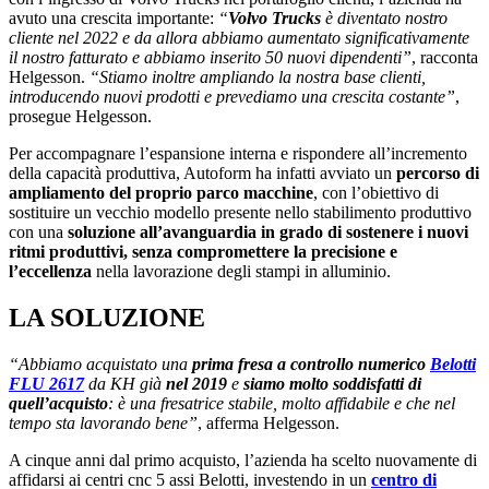
avuto una crescita importante:
“
Volvo Trucks
è diventato nostro
cliente nel 2022 e da allora abbiamo aumentato significativamente
il nostro fatturato e abbiamo inserito 50 nuovi dipendenti”
, racconta
Helgesson.
“Stiamo inoltre ampliando la nostra base clienti,
introducendo nuovi prodotti e prevediamo una crescita costante”
,
prosegue Helgesson.
Per accompagnare l’espansione interna e rispondere all’incremento
della capacità produttiva, Autoform ha infatti avviato un
percorso di
ampliamento del proprio parco macchine
, con l’obiettivo di
sostituire un vecchio modello presente nello stabilimento produttivo
con una
soluzione all’avanguardia in grado di sostenere i nuovi
ritmi produttivi, senza compromettere la precisione e
l’eccellenza
nella lavorazione degli stampi in alluminio.
LA SOLUZIONE
“Abbiamo acquistato una
prima fresa a controllo numerico
Belotti
FLU 2617
da KH già
nel 2019
e
siamo molto soddisfatti di
quell’acquisto
: è una fresatrice stabile, molto affidabile e che nel
tempo sta lavorando bene”
, afferma Helgesson.
A cinque anni dal primo acquisto, l’azienda ha scelto nuovamente di
affidarsi ai centri cnc 5 assi Belotti, investendo in un
centro di