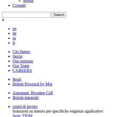
Media
Contatti
it
en
de
es
fr
Chi Siamo
Storia
Our purpose
Our Team
CAREERS
Bead
Belotti Powered by Moi
Automatic Riveting Cell
Belotti integrale
centri di lavoro
Soluzioni su misura per specifiche esigenze applicative:
Serie TRIM