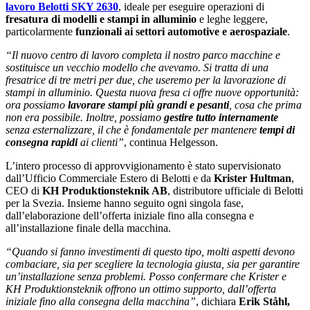
lavoro Belotti SKY 2630
, ideale per eseguire operazioni di
fresatura di modelli e stampi in alluminio
e leghe leggere,
particolarmente
funzionali ai settori automotive e aerospaziale
.
“Il nuovo centro di lavoro completa il nostro parco macchine e
sostituisce un vecchio modello che avevamo. Si tratta di una
fresatrice di tre metri per due, che useremo per la lavorazione di
stampi in alluminio. Questa nuova fresa ci offre nuove opportunità:
ora possiamo
lavorare stampi più grandi e pesanti
, cosa che prima
non era possibile. Inoltre, possiamo
gestire tutto internamente
senza esternalizzare, il che è fondamentale per mantenere
tempi di
consegna rapidi
ai clienti”
, continua Helgesson.
L’intero processo di approvvigionamento è stato supervisionato
dall’Ufficio Commerciale Estero di Belotti e da
Krister Hultman
,
CEO di
KH Produktionsteknik AB
, distributore ufficiale di Belotti
per la Svezia. Insieme hanno seguito ogni singola fase,
dall’elaborazione dell’offerta iniziale fino alla consegna e
all’installazione finale della macchina.
“Quando si fanno investimenti di questo tipo, molti aspetti devono
combaciare, sia per scegliere la tecnologia giusta, sia per garantire
un’installazione senza problemi. Posso confermare che Krister e
KH Produktionsteknik offrono un ottimo supporto, dall’offerta
iniziale fino alla consegna della macchina”
, dichiara
Erik Ståhl,