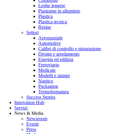
Compositi
Leghe leggere
Piastrame in alluminio
Plastica
Plastica tecnica
Resine
Settori
Aerospaziale
Automotive
Calibri di controllo e misurazione
Design e arredamento
Energia ed edilizia
Ferroviario
Medicale
Modelli e stampi
Nautico
Packaging
Termoformatura
Success Stories
Innovation Hub
Servizi
News & Media
Newsroom
Eventi
Press