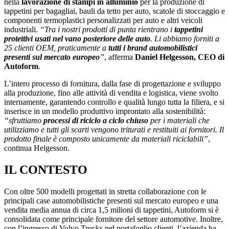
nella
lavorazione di stampi in alluminio
per la produzione di
tappetini per bagagliai, bauli da tetto per auto, scatole di stoccaggio e
componenti termoplastici personalizzati per auto e altri veicoli
industriali.
“Tra i nostri prodotti di punta rientrano i
tappetini
protettivi usati nel vano posteriore delle auto
. Li abbiamo forniti a
25 clienti OEM, praticamente a
tutti i brand automobilistici
presenti sul mercato europeo
”
, afferma
Daniel Helgesson, CEO di
Autoform
.
L’intero processo di fornitura, dalla fase di progettazione e sviluppo
alla produzione, fino alle attività di vendita e logistica, viene svolto
internamente, garantendo controllo e qualità lungo tutta la filiera, e si
inserisce in un modello produttivo improntato alla sostenibilità:
“sfruttiamo
processi di riciclo a ciclo chiuso
per i materiali che
utilizziamo e tutti gli scarti vengono triturati e restituiti ai fornitori. Il
prodotto finale è composto unicamente da materiali riciclabili”
,
continua Helgesson.
IL CONTESTO
Con oltre 500 modelli progettati in stretta collaborazione con le
principali case automobilistiche presenti sul mercato europeo e una
vendita media annua di circa 1,5 milioni di tappetini, Autoform si è
consolidata come principale fornitore del settore automotive. Inoltre,
con l’ingresso di Volvo Trucks nel portafoglio clienti, l’azienda ha