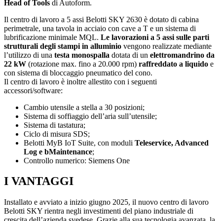
Head of Tools
di Autoform.
Il centro di lavoro a 5 assi Belotti SKY 2630 è dotato di cabina
perimetrale, una tavola in acciaio con cave a T e un sistema di
lubrificazione minimale MQL.
Le lavorazioni a 5 assi sulle parti
strutturali degli stampi in alluminio
vengono realizzate mediante
l’utilizzo di una
testa monospalla
dotata di un
elettromandrino da
22 kW
(rotazione max. fino a 20.000 rpm)
raffreddato a liquido
e
con sistema di bloccaggio pneumatico del cono.
Il centro di lavoro è inoltre allestito con i seguenti
accessori/software:
Cambio utensile a stella a 30 posizioni;
Sistema di soffiaggio dell’aria sull’utensile;
Sistema di tastatura;
Ciclo di misura SDS;
Belotti MyB IoT Suite, con moduli
Teleservice, Advanced
Log e bMaintenance
;
Controllo numerico: Siemens One
I VANTAGGI
Installato e avviato a inizio giugno 2025, il nuovo centro di lavoro
Belotti SKY rientra negli investimenti del piano industriale di
crescita dell’azienda svedese. Grazie alla sua tecnologia avanzata, la