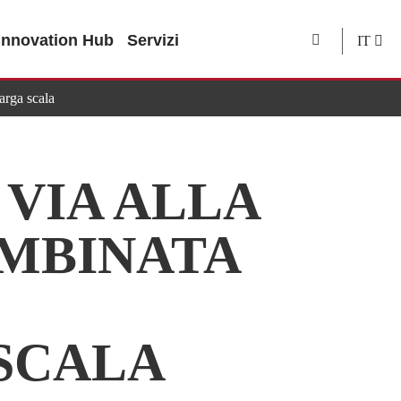
Innovation Hub
Servizi
IT
arga scala
 VIA ALLA
OMBINATA
SCALA