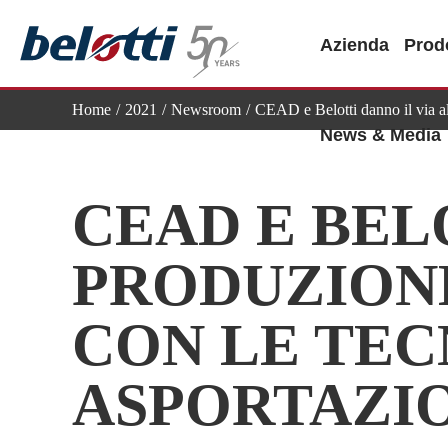
Skip
to
Azienda
Prodo
content
Home
2021
Newsroom
CEAD e Belotti danno il via al
News & Media
CEAD E BEL
PRODUZION
CON LE TEC
ASPORTAZIO