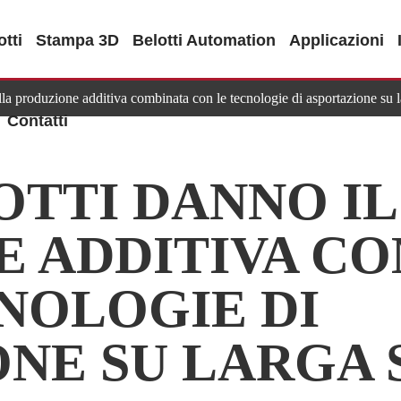
tti
Stampa 3D
Belotti Automation
Applicazioni
la produzione additiva combinata con le tecnologie di asportazione su l
Contatti
OTTI DANNO IL
E ADDITIVA C
NOLOGIE DI
NE SU LARGA 