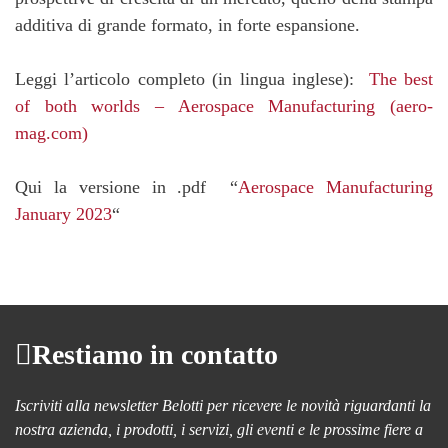
additiva di grande formato, in forte espansione.
Leggi l’articolo completo (in lingua inglese):
The best
of both worlds – Aerospace Manufacturing (aero-
mag.com)
Qui la versione in .pdf “
Aerospace Manufacturing
January 2023
“
Restiamo in contatto
Iscriviti alla newsletter Belotti per ricevere le novità riguardanti la
nostra azienda, i prodotti, i servizi, gli eventi e le prossime fiere a