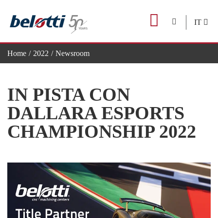
Skip
to
IT
content
Home
2022
Newsroom
In pista con Dallara Esports Championship 2022
IN PISTA CON
DALLARA ESPORTS
CHAMPIONSHIP 2022