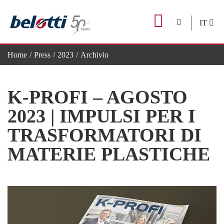
Skip
to
IT
content
Home
Press
2023
Archivio
K-Profi – agosto 2023 | impulsi per i trasformatori di materie plast
K-PROFI – AGOSTO
2023 | IMPULSI PER I
TRASFORMATORI DI
MATERIE PLASTICHE