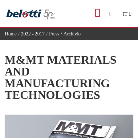
Skip
to
IT
content
Home
2022 - 2017
Press
Archivio
M&MT Materials and Manufacturing Technologies
M&MT MATERIALS
AND
MANUFACTURING
TECHNOLOGIES