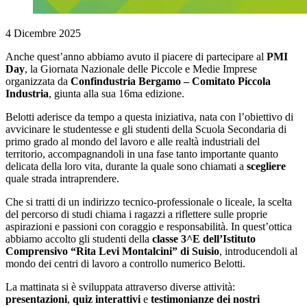
4 Dicembre 2025
Anche quest’anno abbiamo avuto il piacere di partecipare al
PMI
Day
, la Giornata Nazionale delle Piccole e Medie Imprese
organizzata da
Confindustria Bergamo – Comitato Piccola
Industria
, giunta alla sua 16ma edizione.
Belotti aderisce da tempo a questa iniziativa, nata con l’obiettivo di
avvicinare le studentesse e gli studenti della Scuola Secondaria di
primo grado al mondo del lavoro e alle realtà industriali del
territorio, accompagnandoli in una fase tanto importante quanto
delicata della loro vita, durante la quale sono chiamati a
scegliere
quale strada intraprendere.
Che si tratti di un indirizzo tecnico-professionale o liceale, la scelta
del percorso di studi chiama i ragazzi a riflettere sulle proprie
aspirazioni e passioni con coraggio e responsabilità. In quest’ottica
abbiamo accolto gli studenti della
classe 3^E dell’Istituto
Comprensivo “Rita Levi Montalcini” di Suisio
, introducendoli al
mondo dei centri di lavoro a controllo numerico Belotti.
La mattinata si è sviluppata attraverso diverse attività:
presentazioni
,
quiz interattivi
e
testimonianze dei nostri