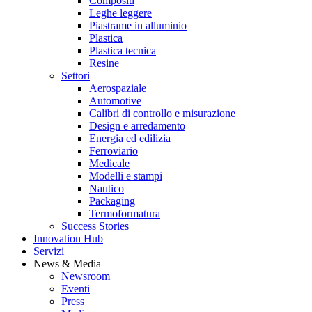
Compositi
Leghe leggere
Piastrame in alluminio
Plastica
Plastica tecnica
Resine
Settori
Aerospaziale
Automotive
Calibri di controllo e misurazione
Design e arredamento
Energia ed edilizia
Ferroviario
Medicale
Modelli e stampi
Nautico
Packaging
Termoformatura
Success Stories
Innovation Hub
Servizi
News & Media
Newsroom
Eventi
Press