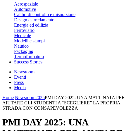
Aerospaziale
Automotive
Calibri di controllo e misurazione
Design e arredamento
Energia ed edilizia
Ferroviario
Medicale
Modelli e stampi
Nautico
Packaging
Termoformatura
Success Stories
Newsroom
Eventi
Press
Media
Home
Newsroom
2025
PMI DAY 2025: UNA MATTINATA PER
AIUTARE GLI STUDENTI A “SCEGLIERE” LA PROPRIA
STRADA CON CONSAPEVOLEZZA
PMI DAY 2025: UNA