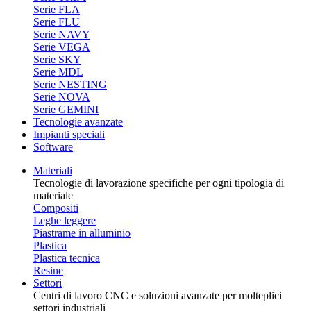
Serie FLA
Serie FLU
Serie NAVY
Serie VEGA
Serie SKY
Serie MDL
Serie NESTING
Serie NOVA
Serie GEMINI
Tecnologie avanzate
Impianti speciali
Software
Materiali
Tecnologie di lavorazione specifiche per ogni tipologia di
materiale
Compositi
Leghe leggere
Piastrame in alluminio
Plastica
Plastica tecnica
Resine
Settori
Centri di lavoro CNC e soluzioni avanzate per molteplici
settori industriali