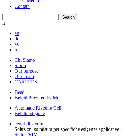
Media
Contatti
it
en
de
es
fr
Chi Siamo
Storia
Our purpose
Our Team
CAREERS
Bead
Belotti Powered by Moi
Automatic Riveting Cell
Belotti integrale
centri di lavoro
Soluzioni su misura per specifiche esigenze applicative:
Serie TRIM