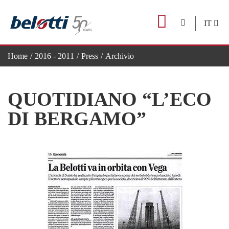
Skip
to
IT
content
Home
2016 - 2011
Press
Archivio
Quotidiano “L’eco di Bergamo”
QUOTIDIANO “L’ECO
DI BERGAMO”