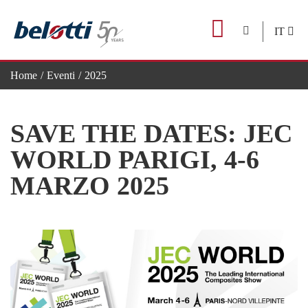
Skip
to
IT
content
Home
Eventi
2025
SAVE THE DATES: JEC WORLD PARIGI, 4-6 MARZO 2025
SAVE THE DATES: JEC
WORLD PARIGI, 4-6
MARZO 2025