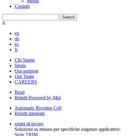
Media
Contatti
it
en
de
es
fr
Chi Siamo
Storia
Our purpose
Our Team
CAREERS
Bead
Belotti Powered by Moi
Automatic Riveting Cell
Belotti integrale
centri di lavoro
Soluzioni su misura per specifiche esigenze applicative:
Serie TRIM