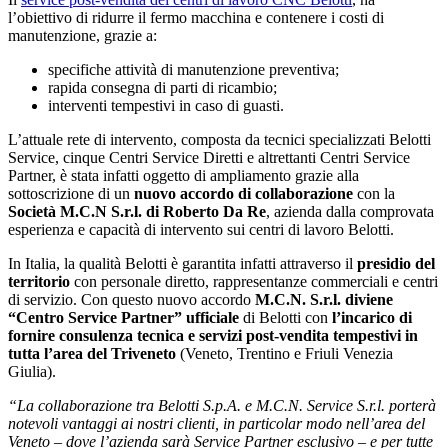
l’obiettivo di ridurre il fermo macchina e contenere i costi di
manutenzione, grazie a:
specifiche attività di manutenzione preventiva;
rapida consegna di parti di ricambio;
interventi tempestivi in caso di guasti.
L’attuale rete di intervento, composta da tecnici specializzati Belotti
Service, cinque Centri Service Diretti e altrettanti Centri Service
Partner, è stata infatti oggetto di ampliamento grazie alla
sottoscrizione di un
nuovo accordo di collaborazione
con la
Società M.C.N S.r.l. di Roberto Da Re
, azienda dalla comprovata
esperienza e capacità di intervento sui centri di lavoro Belotti.
In Italia, la qualità Belotti è garantita infatti attraverso il
presidio del
territorio
con personale diretto, rappresentanze commerciali e centri
di servizio. Con questo nuovo accordo
M.C.N. S.r.l. diviene
“Centro Service Partner” ufficiale
di Belotti con
l’incarico di
fornire consulenza tecnica e servizi post-vendita tempestivi in
tutta l’area del Triveneto
(Veneto, Trentino e Friuli Venezia
Giulia).
“La collaborazione tra Belotti S.p.A. e M.C.N. Service S.r.l. porterà
notevoli vantaggi ai nostri clienti, in particolar modo nell’area del
Veneto – dove l’azienda sarà Service Partner esclusivo – e per tutte