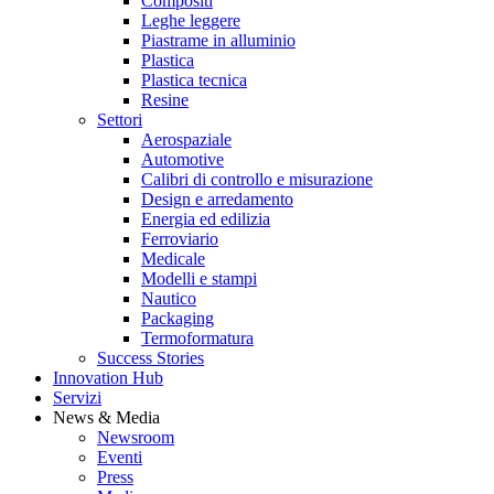
Compositi
Leghe leggere
Piastrame in alluminio
Plastica
Plastica tecnica
Resine
Settori
Aerospaziale
Automotive
Calibri di controllo e misurazione
Design e arredamento
Energia ed edilizia
Ferroviario
Medicale
Modelli e stampi
Nautico
Packaging
Termoformatura
Success Stories
Innovation Hub
Servizi
News & Media
Newsroom
Eventi
Press