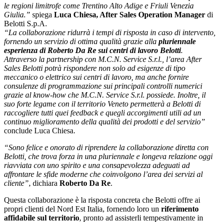
le regioni limitrofe come Trentino Alto Adige e Friuli Venezia
Giulia.”
spiega
Luca Chiesa, After Sales Operation Manager
di
Belotti S.p.A.
“La collaborazione ridurrà i tempi di risposta in caso di intervento,
fornendo un servizio di ottima qualità grazie alla
pluriennale
esperienza di Roberto Da Re sui centri di lavoro Belotti
.
Attraverso la partnership con M.C.N. Service S.r.l., l’area After
Sales Belotti potrà rispondere non solo ad esigenze di tipo
meccanico o elettrico sui centri di lavoro, ma anche fornire
consulenze di programmazione sui principali controlli numerici
grazie al know-how che M.C.N. Service S.r.l. possiede. Inoltre, il
suo forte legame con il territorio Veneto permetterà a Belotti di
raccogliere tutti quei feedback e quegli accorgimenti utili ad un
continuo miglioramento della qualità dei prodotti e del servizio”
conclude Luca Chiesa.
“Sono felice e onorato di riprendere la collaborazione diretta con
Belotti, che trova forza in una pluriennale e longeva relazione oggi
riavviata con uno spirito e una consapevolezza adeguati ad
affrontare le sfide moderne che coinvolgono l’area dei servizi al
cliente”
, dichiara
Roberto Da Re
.
Questa collaborazione è la risposta concreta che Belotti offre ai
propri clienti del Nord Est Italia, fornendo loro un
riferimento
affidabile sul territorio
, pronto ad assisterli tempestivamente in