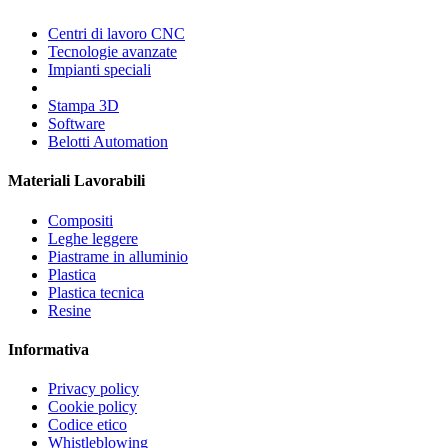
Centri di lavoro CNC
Tecnologie avanzate
Impianti speciali
Stampa 3D
Software
Belotti Automation
Materiali Lavorabili
Compositi
Leghe leggere
Piastrame in alluminio
Plastica
Plastica tecnica
Resine
Informativa
Privacy policy
Cookie policy
Codice etico
Whistleblowing