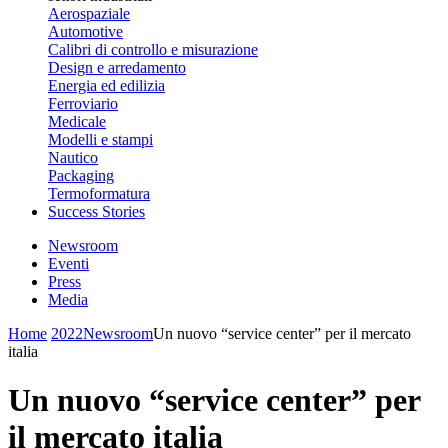
Aerospaziale
Automotive
Calibri di controllo e misurazione
Design e arredamento
Energia ed edilizia
Ferroviario
Medicale
Modelli e stampi
Nautico
Packaging
Termoformatura
Success Stories
Newsroom
Eventi
Press
Media
Home
2022
Newsroom
Un nuovo “service center” per il mercato
italia
Un nuovo “service center” per
il mercato italia