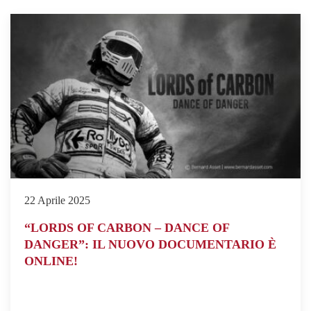
22 Aprile 2025
“LORDS OF CARBON – DANCE OF
DANGER”: IL NUOVO DOCUMENTARIO È
ONLINE!