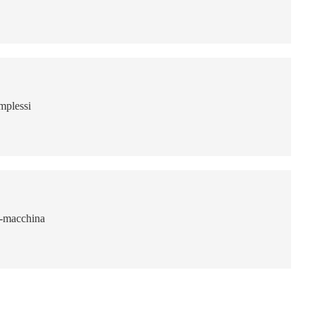
mplessi
re-macchina