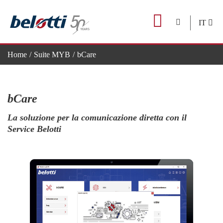
Skip
to
IT
content
Home
Suite MYB
bCare
bCare
La soluzione per la comunicazione diretta con il
Service Belotti