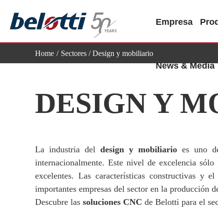
Skip
to
Empresa
Pro
content
Home
Sectores
/ Design y mobiliario
News & Media
DESIGN Y M
La industria del
design y mobiliario
es uno de 
internacionalmente. Este nivel de excelencia sólo
excelentes. Las características constructivas y 
importantes empresas del sector en la producción de
Descubre las
soluciones CNC
de Belotti para el se