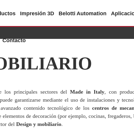
ductos
Impresión 3D
Belotti Automation
Aplicaci
Contacto
OBILIARIO
los principales sectores del
Made in Italy
, con produc
 puede garantizarse mediante el uso de instalaciones y tec
el avanzado contenido tecnológico de los
centros de meca
 elementos de decoración (por ejemplo, cocinas, fregaderos, b
ctor del
Design y mobiliario
.