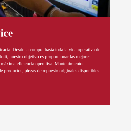
ice
icacia Desde la compra hasta toda la vida operativa de
tti, nuestro objetivo es proporcionar las mejores
la máxima eficiencia operativa. Mantenimiento
de productos, piezas de repuesto originales disponibles