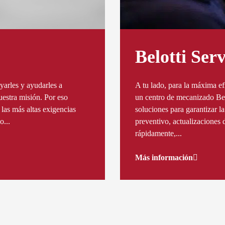
Belotti Serv
oyarles y ayudarles a
A tu lado, para la máxima ef
uestra misión. Por eso
un centro de mecanizado Belo
las más altas exigencias
soluciones para garantizar 
o...
preventivo, actualizaciones 
rápidamente,...
Más información