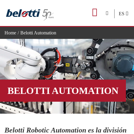
Skip
to
ES
content
Home
Belotti Automation
BELOTTI AUTOMATION
Belotti Robotic Automation es la división