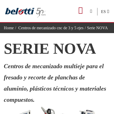
Skip
to
ES
content
Home
Centros de mecanizado cnc de 3 y 5 ejes
Serie NOVA
SERIE NOVA
Centros de mecanizado multieje para el
fresado y recorte de planchas de
aluminio, plásticos técnicos y materiales
compuestos.