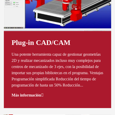
Plug-in CAD/CAM
Una potente herramienta capaz de gestionar geometrías
2D y realizar mecanizados incluso muy complejos para
centros de mecanizado de 3 ejes, con la posibilidad de
importar sus propias bibliotecas en el programa. Ventajas
Programación simplificada Reducción del tiempo de
programación de hasta un 50% Reducción...
Más información