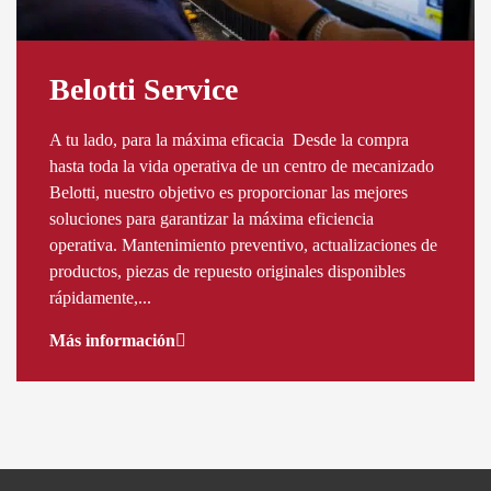
Belotti Service
A tu lado, para la máxima eficacia Desde la compra
hasta toda la vida operativa de un centro de mecanizado
Belotti, nuestro objetivo es proporcionar las mejores
soluciones para garantizar la máxima eficiencia
operativa. Mantenimiento preventivo, actualizaciones de
productos, piezas de repuesto originales disponibles
rápidamente,...
Más información