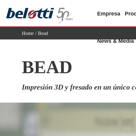
Skip
to
Empresa
Pro
content
Home
Bead
News & Media
BEAD
Impresión 3D y fresado en un único 