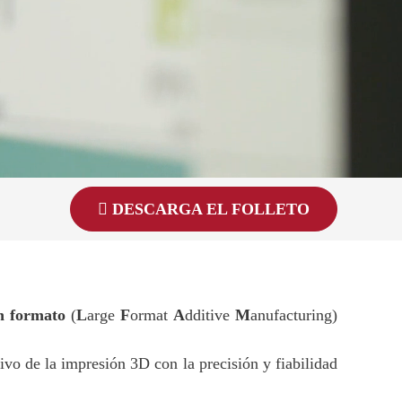
DESCARGA EL FOLLETO
an formato
(
L
arge
F
ormat
A
dditive
M
anufacturing)
vo de la impresión 3D con la precisión y fiabilidad