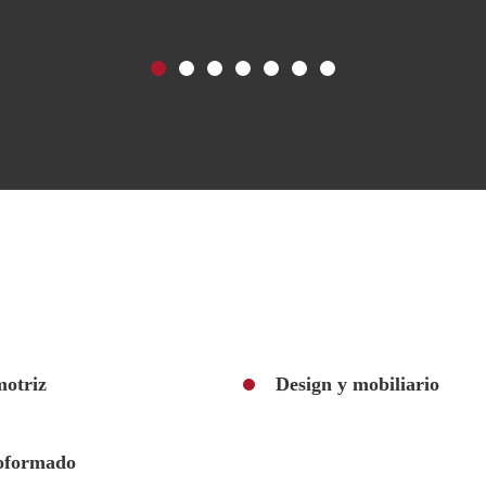
otriz
Design y mobiliario
oformado