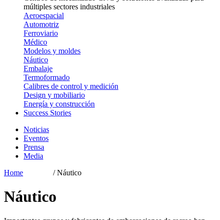
múltiples sectores industriales
Aeroespacial
Automotriz
Ferroviario
Médico
Modelos y moldes
Náutico
Embalaje
Termoformado
Calibres de control y medición
Design y mobiliario
Energía y construcción
Success Stories
Noticias
Eventos
Prensa
Media
Home
Sectores
/ Náutico
Náutico