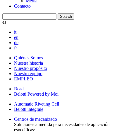
Media
Contacto
es
it
en
de
fr
Quiénes Somos
Nuestra historia
Nuestro propósito
Nuestro equipo
EMPLEO
Bead
Belotti Powered by Moi
Automatic Riveting Cell
Belotti integrale
Centros de mecanizado
Soluciones a medida para necesidades de aplicación
específicas: