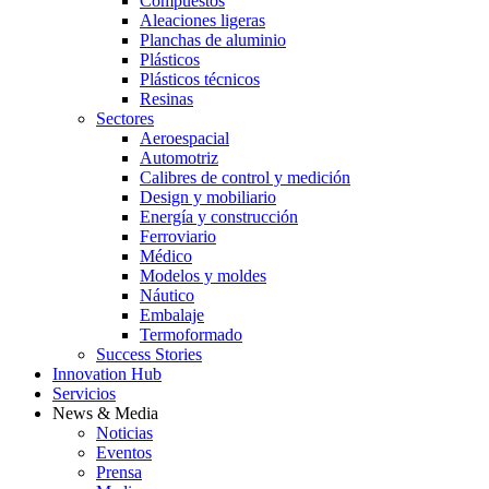
Compuestos
Aleaciones ligeras
Planchas de aluminio
Plásticos
Plásticos técnicos
Resinas
Sectores
Aeroespacial
Automotriz
Calibres de control y medición
Design y mobiliario
Energía y construcción
Ferroviario
Médico
Modelos y moldes
Náutico
Embalaje
Termoformado
Success Stories
Innovation Hub
Servicios
News & Media
Noticias
Eventos
Prensa