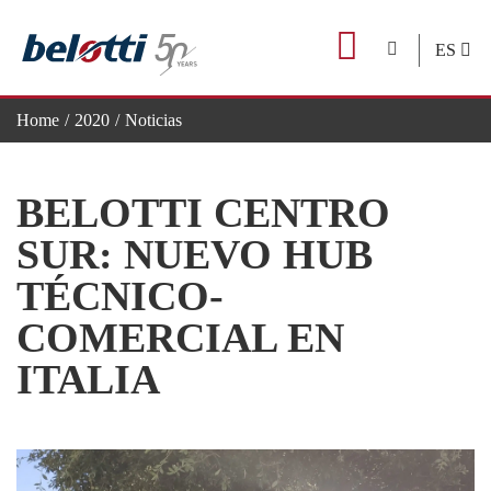
Skip
to
ES
content
Home
2020
Noticias
BELOTTI CENTRO SUR: NUEVO HUB TÉCNICO-COMERC
BELOTTI CENTRO
SUR: NUEVO HUB
TÉCNICO-
COMERCIAL EN
ITALIA