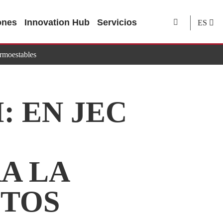
ones
Innovation Hub
Servicios
ES
ermoestables
: EN JEC
A LA
STOS