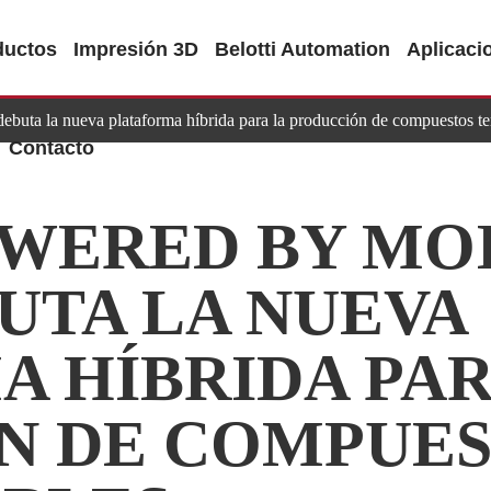
ductos
Impresión 3D
Belotti Automation
Aplicaci
ebuta la nueva plataforma híbrida para la producción de compuestos t
Contacto
WERED BY MOI
UTA LA NUEVA
 HÍBRIDA PAR
N DE COMPUE