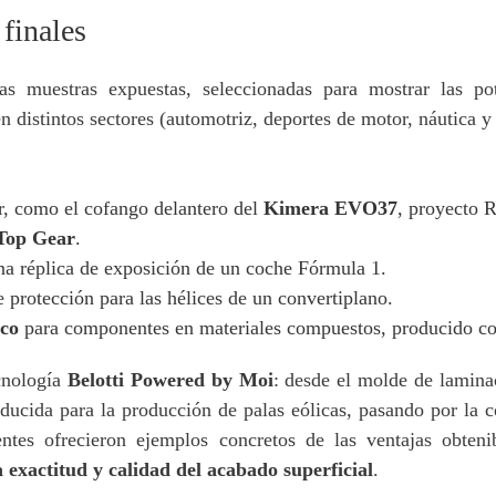
finales
as muestras expuestas, seleccionadas para mostrar las pot
en distintos sectores (automotriz, deportes de motor, náutica y
, como el cofango delantero del
Kimera EVO37
, proyecto 
Top Gear
.
a réplica de exposición de un coche Fórmula 1.
 protección para las hélices de un convertiplano.
ico
para componentes en materiales compuestos, producido c
cnología
Belotti Powered by Moi
: desde el molde de lamin
reducida para la producción de palas eólicas, pasando por l
tes ofrecieron ejemplos concretos de las ventajas obteni
 exactitud y calidad del acabado superficial
.