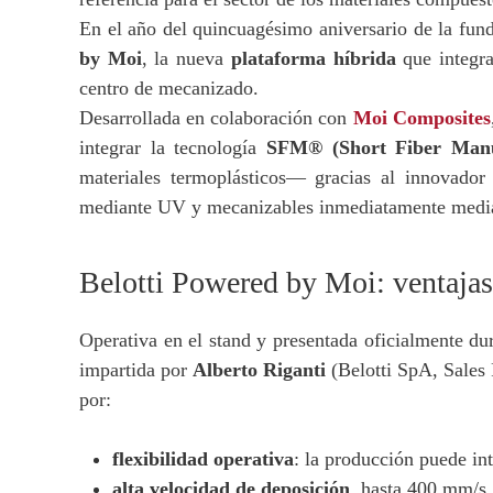
En el año del quincuagésimo aniversario de la funda
by Moi
, la nueva
plataforma híbrida
que integr
centro de mecanizado.
Desarrollada en colaboración con
Moi Composites
integrar la tecnología
SFM® (Short Fiber Manu
materiales termoplásticos— gracias al innovador
mediante UV y mecanizables inmediatamente medi
Belotti Powered by Moi: ventajas
Operativa en el stand y presentada oficialmente dur
impartida por
Alberto Riganti
(Belotti SpA, Sales
por:
flexibilidad operativa
: la producción puede in
alta velocidad de deposición
, hasta 400 mm/s.