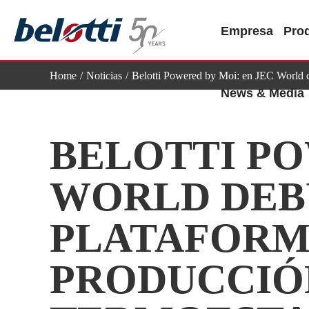
Skip
to
Empresa
Pro
content
Home
Noticias
Belotti Powered by Moi: en JEC World d
News & Media
BELOTTI PO
WORLD DEB
PLATAFORMA
PRODUCCIÓ