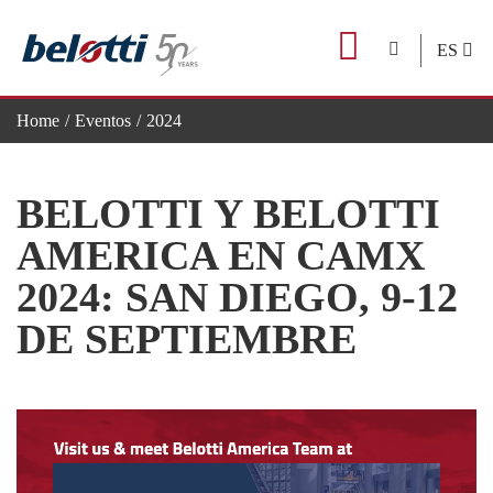
Skip
to
ES
content
Home
Eventos
2024
BELOTTI Y BELOTTI AMERICA EN CAMX 2024: SAN DIE
BELOTTI Y BELOTTI
AMERICA EN CAMX
2024: SAN DIEGO, 9-12
DE SEPTIEMBRE