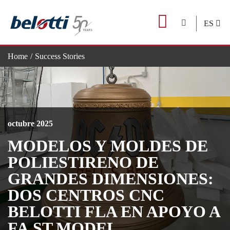
Skip
to
ES
content
Home
Success Stories
MODELOS Y MOLDES DE POLIESTIRENO DE GRANDES 
octubre 2025
MODELOS Y MOLDES DE
POLIESTIRENO DE
GRANDES DIMENSIONES:
DOS CENTROS CNC
BELOTTI FLA EN APOYO A
FA.ST.MODEL