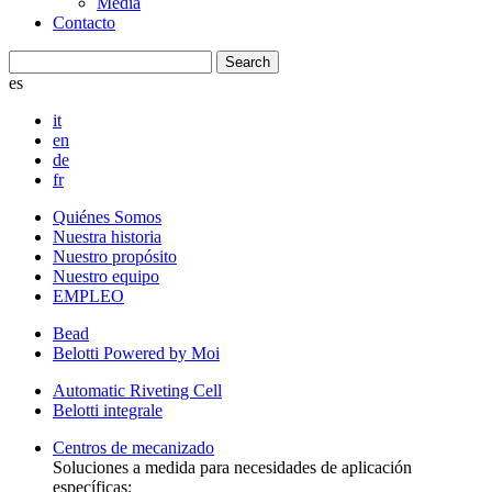
Media
Contacto
es
it
en
de
fr
Quiénes Somos
Nuestra historia
Nuestro propósito
Nuestro equipo
EMPLEO
Bead
Belotti Powered by Moi
Automatic Riveting Cell
Belotti integrale
Centros de mecanizado
Soluciones a medida para necesidades de aplicación
específicas: