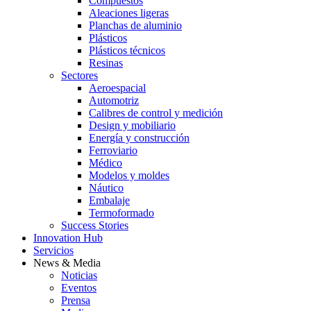
Compuestos
Aleaciones ligeras
Planchas de aluminio
Plásticos
Plásticos técnicos
Resinas
Sectores
Aeroespacial
Automotriz
Calibres de control y medición
Design y mobiliario
Energía y construcción
Ferroviario
Médico
Modelos y moldes
Náutico
Embalaje
Termoformado
Success Stories
Innovation Hub
Servicios
News & Media
Noticias
Eventos
Prensa