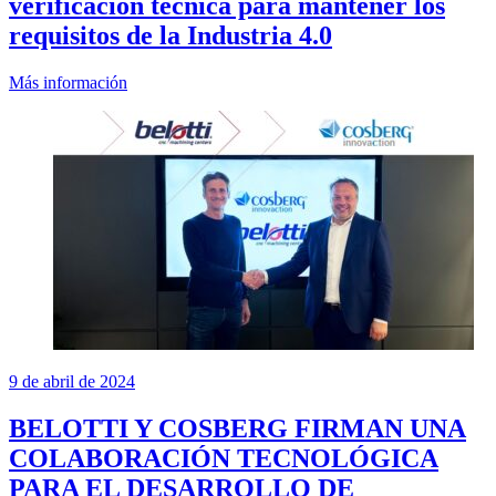
verificación técnica para mantener los
requisitos de la Industria 4.0
Más información
9 de abril de 2024
BELOTTI Y COSBERG FIRMAN UNA
COLABORACIÓN TECNOLÓGICA
PARA EL DESARROLLO DE