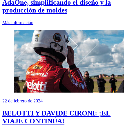
AdaOne, simplificando el diseño y la
producción de moldes
Más información
22 de febrero de 2024
BELOTTI Y DAVIDE CIRONI: ¡EL
VIAJE CONTINÚA!