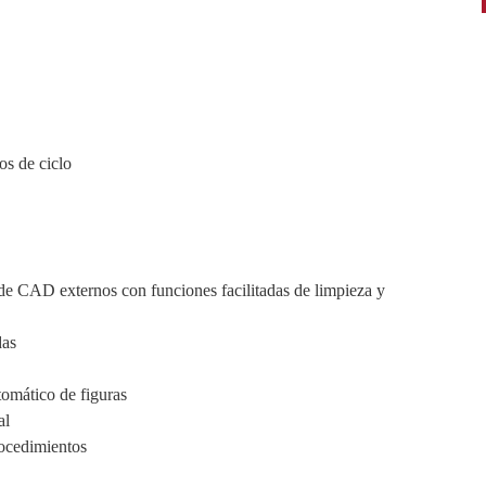
os de ciclo
de CAD externos con funciones facilitadas de limpieza y
das
omático de figuras
al
ocedimientos