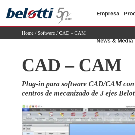
Skip
to
Empresa
Pro
content
Home
Software
CAD – CAM
News & Media
CAD – CAM
Plug-in para software CAD/CAM con a
centros de mecanizado de 3 ejes Belott