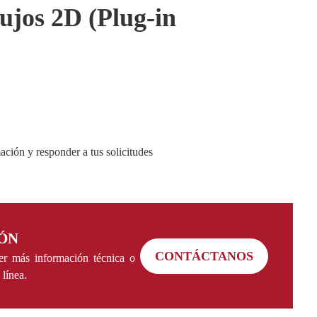
bujos 2D (Plug-in
ción y responder a tus solicitudes
ÓN
CONTÁCTANOS
er más información técnica o
 línea.