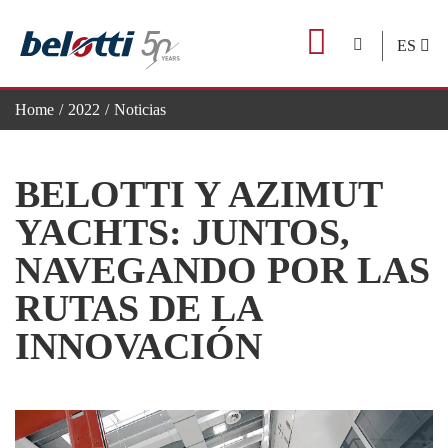
Skip
to
ES
content
Home
2022
Noticias
Belotti y Azimut Yachts: juntos, navegando por las rutas de la inn
BELOTTI Y AZIMUT
YACHTS: JUNTOS,
NAVEGANDO POR LAS
RUTAS DE LA
INNOVACIÓN