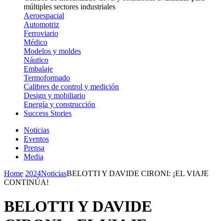
múltiples sectores industriales
Aeroespacial
Automotriz
Ferroviario
Médico
Modelos y moldes
Náutico
Embalaje
Termoformado
Calibres de control y medición
Design y mobiliario
Energía y construcción
Success Stories
Noticias
Eventos
Prensa
Media
Home
2024
Noticias
BELOTTI Y DAVIDE CIRONI: ¡EL VIAJE
CONTINÚA!
BELOTTI Y DAVIDE