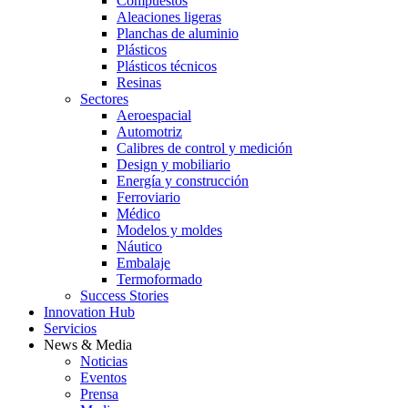
Compuestos
Aleaciones ligeras
Planchas de aluminio
Plásticos
Plásticos técnicos
Resinas
Sectores
Aeroespacial
Automotriz
Calibres de control y medición
Design y mobiliario
Energía y construcción
Ferroviario
Médico
Modelos y moldes
Náutico
Embalaje
Termoformado
Success Stories
Innovation Hub
Servicios
News & Media
Noticias
Eventos
Prensa