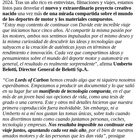
2024. Tras un año rico en entrevistas, filmaciones y viajes, estamos
listos para desvelar el
nuevo y extraordinario proyecto creativo
nacido
una vez más
de una mirada compartida sobre el mundo
de los deportes de motor y los materiales compuestos
.
“
Estoy muy contento de continuar con Davide este increíble viaje
que iniciamos hace cinco años. Al compartir la misma pasión por
los motores, ambos nos sentimos impulsados por el mismo deseo y
la misma curiosidad de descubrir las ideas y tecnologías que
subyacen a la creación de auténticas joyas en términos de
rendimiento e innovación. Cada vez que compartimos ideas y
pensamientos sobre el mundo del deporte motor y automotriz en
general, el resultado es realmente sorprendente
”, afirma
Umberto
Belotti, Director General de Belotti Sp.A.
“Con
Lords of Carbon
hemos creado algo que ni siquiera nosotros
esperábamos. Empezamos a producir un documental y lo que salió
en su lugar fue un
manifiesto de tecnología compuesta
, en el que
más de un joven basó sus opciones de vida, como una tesis de
grado o una carrera. Este y otros mil detalles hicieron que nuestra
primera coproducción fuera inolvidable. Sin embargo, ni a
Umberto ni a mí nos gustan las tomas únicas, sobre todo cuando
nos divertimos tanto como cuando juntamos personas, coches,
tecnología y empresas.
Nos resultaba imposible no continuar este
viaje juntos, apuntando cada vez más alto
, por el bien de nuestros
amados motores y de las personas que les dan vida”
, prosigue