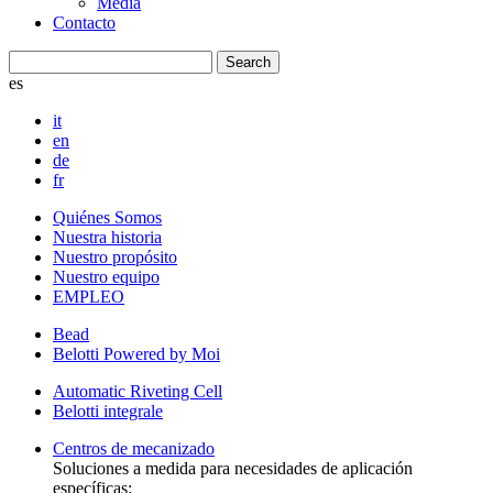
Media
Contacto
es
it
en
de
fr
Quiénes Somos
Nuestra historia
Nuestro propósito
Nuestro equipo
EMPLEO
Bead
Belotti Powered by Moi
Automatic Riveting Cell
Belotti integrale
Centros de mecanizado
Soluciones a medida para necesidades de aplicación
específicas: