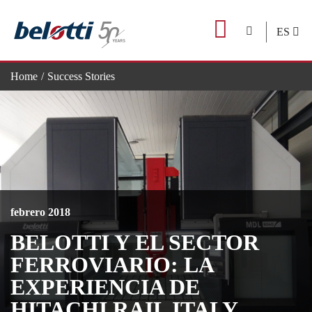
Skip
to
ES
content
Home
Success Stories
Belotti y el sector ferroviario: la experiencia de Hitachi Rail Italy
febrero 2018
BELOTTI Y EL SECTOR
FERROVIARIO: LA
EXPERIENCIA DE
HITACHI RAIL ITALY