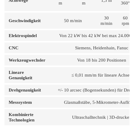
Achswege
1,3 m
m
m
360°
30
60
Geschwindigkeit
50 m/min
m/min
rpm
Elektrospindel
Von 22 kW bis 42 kW bei max 24.000 
CNC
Siemens, Heidenhain, Fanuc
Werkzeugwechsler
Von 18 bis 200 Positionen
Lineare
≤ 0,01 mm/m für lineare Achsen
Genauigkeit
Drehgenauigkeit
+/- 10 arcsec (Bogensekunden) für Dreh
Messsystem
Glasmaßstäbe, 5-Mikrometer-Auflös
Kombinierte
Ultraschalltechnik | 3D-drucken
Technologien