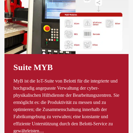
Suite MYB
MyB ist die IoT-Suite von Belotti für die integrierte und
hochgradig angepasste Verwaltung der cyber-
physikalischen Hilfsdienste der Bearbeitungszentren. Sie
ermöglicht es: die Produktivität zu messen und zu
optimieren; die Zusammenschaltung innerhalb der
Fabrikumgebung zu verwalten; eine konstante und
effiziente Unterstützung durch den Belotti-Service zu
gewährleisten....