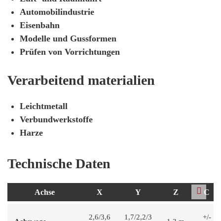
Automobilindustrie
Eisenbahn
Modelle und Gussformen
Prüfen von Vorrichtungen
Verarbeitend materialien
Leichtmetall
Verbundwerkstoffe
Harze
Technische Daten
Achse
X
Y
Z
C
2,6/3,6
1,7/2,2/3
+/-