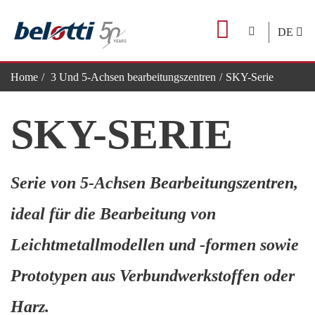
Skip
to
DE
content
Home
3 Und 5-Achsen bearbeitungszentren
SKY-Serie
SKY-SERIE
Serie von 5-Achsen Bearbeitungszentren,
ideal für die Bearbeitung von
Leichtmetallmodellen und -formen sowie
Prototypen aus Verbundwerkstoffen oder
Harz.