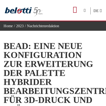
Skip
to
DE
content
Home
2023
Nachrichtenredaktion
BEAD: eine neue Konfiguration zur Erweiterung der Palette hybr
BEAD: EINE NEUE
KONFIGURATION
ZUR ERWEITERUNG
DER PALETTE
HYBRIDER
BEARBEITUNGSZENTR
FÜR 3D-DRUCK UND