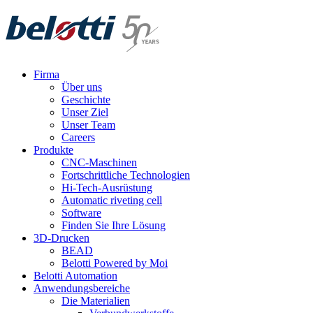
Skip
to
content
Firma
Über uns
Geschichte
Unser Ziel
Unser Team
Careers
Produkte
CNC-Maschinen
Fortschrittliche Technologien
Hi-Tech-Ausrüstung
Automatic riveting cell
Software
Finden Sie Ihre Lösung
3D-Drucken
BEAD
Belotti Powered by Moi
Belotti Automation
Anwendungsbereiche
Die Materialien