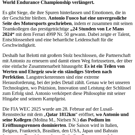
World Endurance Championship verlängert.
Es gibt Siege, die ihre Spuren hinterlassen und Emotionen, die in
der Geschichte bleiben.
Antonio Fuoco hat eine unvergessliche
Seite des Motorsports geschrieben
, indem er zusammen mit seinen
Teamkollegen das prestigeträchtige
„24 Stunden von Le Mans
2024“
mit dem Ferrari 499P Nr. 50 gewann. Dabei zeigte er Talent,
Entschlossenheit und eine beharrliche Leidenschaft für die
Geschwindigkeit.
Deshalb hat Belotti mit großem Stolz beschlossen, die Partnerschaft
mit Antonio zu erneuern und damit einen Weg fortzusetzen, der über
eine einfache Zusammenarbeit hinausgeht:
Es ist ein Teilen von
Werten und Ehrgeiz sowie ein ständiges Streben nach
Perfektion
. Langstreckenrennen sind eine extreme
Herausforderung, bei der jedes Detail zählt. Genau wie bei unseren
Technologien, wo Präzision, Innovation und Leistung der Schlüssel
zum Erfolg sind. Antonio verkörpert diese Philosophie mit seiner
Hingabe und seinem Kampfgeist.
Die FIA WEC 2025 wurde am 28. Februar auf der Lusail-
Rennstrecke mit dem „
Qatar 1812km
“ eröffnet,
wo Antonio und
seine Kollegen
(Molina M., Nielsen N.)
das Podium im
Eröffnungsrennen dominierten
. Die Saison wird in Italien,
Belgien, Frankreich, Brasilien, den USA, Japan und Bahrain