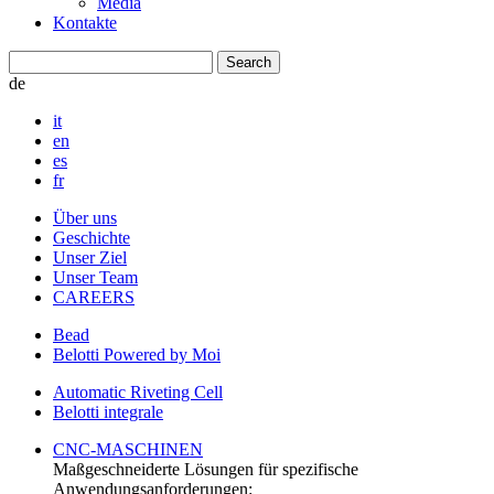
Media
Kontakte
de
it
en
es
fr
Über uns
Geschichte
Unser Ziel
Unser Team
CAREERS
Bead
Belotti Powered by Moi
Automatic Riveting Cell
Belotti integrale
CNC-MASCHINEN
Maßgeschneiderte Lösungen für spezifische
Anwendungsanforderungen: