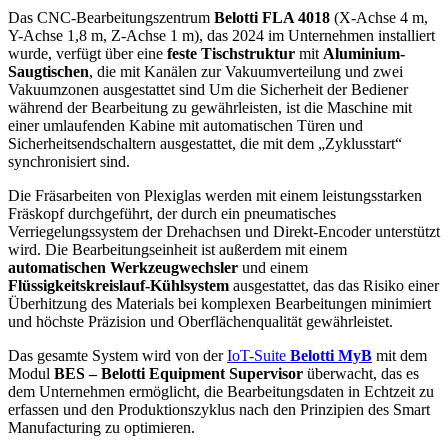
Das CNC-Bearbeitungszentrum
Belotti FLA 4018
(X-Achse 4 m,
Y-Achse 1,8 m, Z-Achse 1 m), das 2024 im Unternehmen installiert
wurde, verfügt über eine
feste Tischstruktur
mit
Aluminium-
Saugtischen
, die mit Kanälen zur Vakuumverteilung und zwei
Vakuumzonen ausgestattet sind Um die Sicherheit der Bediener
während der Bearbeitung zu gewährleisten, ist die Maschine mit
einer umlaufenden Kabine mit automatischen Türen und
Sicherheitsendschaltern ausgestattet, die mit dem „Zyklusstart“
synchronisiert sind.
Die Fräsarbeiten von Plexiglas werden mit einem leistungsstarken
Fräskopf durchgeführt, der durch ein pneumatisches
Verriegelungssystem der Drehachsen und Direkt-Encoder unterstützt
wird. Die Bearbeitungseinheit ist außerdem mit einem
automatischen Werkzeugwechsler
und einem
Flüssigkeitskreislauf-Kühlsystem
ausgestattet, das das Risiko einer
Überhitzung des Materials bei komplexen Bearbeitungen minimiert
und höchste Präzision und Oberflächenqualität gewährleistet.
Das gesamte System wird von der
IoT-Suite
Belotti MyB
mit dem
Modul
BES – Belotti Equipment Supervisor
überwacht, das es
dem Unternehmen ermöglicht, die Bearbeitungsdaten in Echtzeit zu
erfassen und den Produktionszyklus nach den Prinzipien des Smart
Manufacturing zu optimieren.