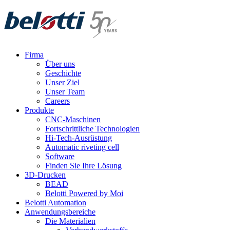
Skip
to
content
Firma
Über uns
Geschichte
Unser Ziel
Unser Team
Careers
Produkte
CNC-Maschinen
Fortschrittliche Technologien
Hi-Tech-Ausrüstung
Automatic riveting cell
Software
Finden Sie Ihre Lösung
3D-Drucken
BEAD
Belotti Powered by Moi
Belotti Automation
Anwendungsbereiche
Die Materialien