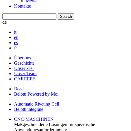
Media
Kontakte
de
it
en
es
fr
Über uns
Geschichte
Unser Ziel
Unser Team
CAREERS
Bead
Belotti Powered by Moi
Automatic Riveting Cell
Belotti integrale
CNC-MASCHINEN
Maßgeschneiderte Lösungen für spezifische
Anwendungsanforderungen: