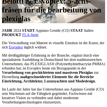
Belotti & Esvoplex: 5-achs-
fräsen für die bearbeitung von
plexiglas
JAHR
2024
STADT
Appiano Gentile (CO)
STAAT
Italien
PRODUKT
FLA-Serie
Die Verwandlung von Materie in visuelle Emotion ist die Kunst, der
sich
Esvoplex
täglich widmet.
Mit dreißigjähriger Erfahrung in der Branche, ergänzt durch eine
spezialisierte Ausbildung in Deutschland bei dem traditionsreichen
Unternehmen, das PLEXIGLAS® (Polymethylmethacrylat PMMA)
erfunden hat, ist Esvoplex heute ein Bezugspunkt in der
Verarbeitung von geschichtetem und massivem Plexiglas
zur
Herstellung
maßgeschneiderter Elemente für die Bereiche
Einrichtung, Architektur, Luxusyachten und Modedesign
.
Im Laufe der Jahre hat das Unternehmen aus Appiano Gentile (CO)
sein Wachstum auf die Fähigkeit gegründet, Fachwissen mit
kreativer Vision zu verbinden und dabei modernste
Verarbeitungstechnologien einzusetzen.