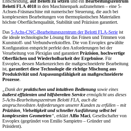
Entscheidung,
auf Belotti zu setzen
und ein
Bearbeitungszentrum
Belotti FLA 4018
in den Maschinenpark aufzunehmen – eine 5-
Achsen-Fräsmaschine mit numerischer Steuerung, die auch bei
komplexesten Bearbeitungen von thermoplastischen Materialien
höchste Oberflächenqualität, Stabilität und Präzision garantiert.
Das
5-Achs-CNC-Bearbeitungszentrum der Belotti FLA-Serie
ist
die ideale technologische Lösung für das Fräsen und Trimmen von
Kunststoff- und Verbundwerkstoffen. Die von Esvoplex gewählte
Konfiguration entspricht perfekt den Anforderungen bei der
Verarbeitung von Plexiglas und garantiert
Präzision
,
hochwertige
Oberflächen und Wiederholbarkeit der Ergebnisse
. Für
Esvoplex, dessen Markenzeichen die maßgeschneiderte Bearbeitung
ist,
garantiert diese Technologie die richtige Mischung aus
Produktivität und Anpassungsfähigkeit an maßgeschneiderte
Prozesse
.
„Dank der
praktischen und intuitiven Bedienung
sowie eines
äußerst effizienten und hilfsbereiten Service
ermöglicht uns dieses
5-Achs-Bearbeitungszentrum Belotti FLA, auch die
anspruchsvollsten Anforderungen unserer Kunden zu erfüllen – mit
Präzision
,
Vielseitigkeit und schneller Ausführung selbst bei
komplexesten Geometrien
“
, erklärt
Alfio Maci
, Gesellschafter von
Esvoplex (gegründet von Emilio Sampietro – Gründer und
Präsident).