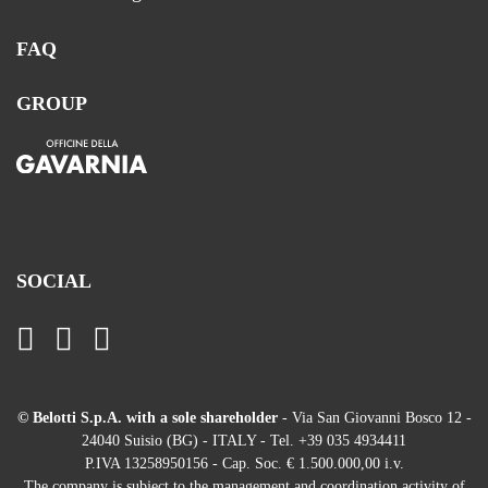
FAQ
GROUP
SOCIAL
© Belotti S.p.A. with a sole shareholder
- Via San Giovanni Bosco 12 -
24040 Suisio (BG) - ITALY - Tel. +39 035 4934411
P.IVA 13258950156 - Cap. Soc. € 1.500.000,00 i.v.
The company is subject to the management and coordination activity of