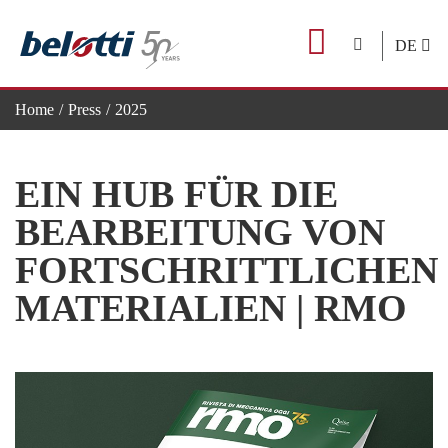
Skip
to
DE
content
Home
Press
2025
EIN HUB FÜR DIE BEARBEITUNG VON FORTSCHRITTL
EIN HUB FÜR DIE
BEARBEITUNG VON
FORTSCHRITTLICHEN
MATERIALIEN | RMO