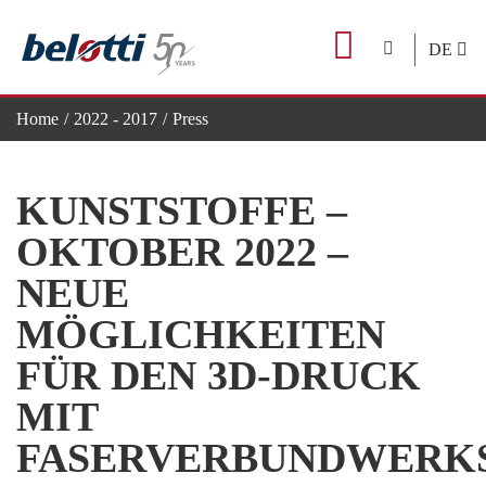
Skip
to
DE
content
Home
2022 - 2017
Press
KUNSTSTOFFE – OKTOBER 2022 – Neue Möglichkeiten für den
KUNSTSTOFFE –
OKTOBER 2022 –
NEUE
MÖGLICHKEITEN
FÜR DEN 3D-DRUCK
MIT
FASERVERBUNDWERK