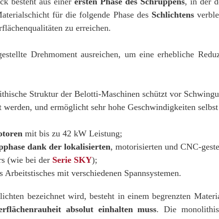
ck besteht aus einer
ersten Phase des Schruppens
, in der 
aterialschicht für die folgende Phase des
Schlichtens
verblei
lächenqualitäten zu erreichen.
gestellte Drehmoment ausreichen, um eine erhebliche Redu
ithische Struktur der Belotti-Maschinen schützt vor Schwingun
 werden, und ermöglicht sehr hohe Geschwindigkeiten selbst b
otoren
mit bis zu 42 kW Leistung;
phase dank der lokalisierten
, motorisierten und CNC-gest
rs (wie bei der
Serie SKY
);
 Arbeitstisches mit verschiedenen Spannsystemen.
lichten bezeichnet wird, besteht in einem begrenzten Materi
rflächenrauheit absolut einhalten muss
. Die monolithis