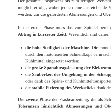
Der gesamte Fräsprozess bis zum fertigen Werkstü
möglich erfolgt, wobei jedoch eine ausreichende M
werden, um die geforderten Abmessungen und Oberf
In der ersten Phase muss das vom Spindel bereit
Abtrag in kürzester Zeit)
. Wesentlich sind daher:
die hohe Steifigkeit der Maschine
. Die monol
durch den motorisierten Schneidkopf verursacht
Kühlmittel eingesetzt werden;
die
große Spanabtragsleistung der Elektrom
die
Sauberkeit der Umgebung in der Schrupp
oder dank des Späne- und Kühlmitteltransporte
die
stabile Fixierung des Werkstücks
dank des
Die
zweite Phase
der Fräsbearbeitung, die als Sch
Toleranzen hinsichtlich Abmessungen und Obe